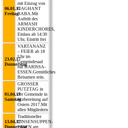
mit Einzug von
06.01.17
GAGHANT
Freitag
BABA.Mit
Auftritt des
ARMASH
KINDERCHORES,
Einlass ab 14:30
Uhr, Eintritt frei
VARTANANZ
– FEIER ab 18
Uhr im
23.02.17
Gemeindesaal
Donnerstag
mit HARISSA-
ESSEN.Gemütliches
Beisamen sein.
GROSSER
PUTZTAG in
01.04.17
der Gemeinde in
Samstag
Vorbereitung auf
Ostern 2017.Mit
allen Mitgliedern
Traditioneller
13.04.17
LINSENSUPPEN-
Donnerstag
ESSEN am