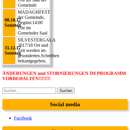
Gemeinde
MADAGHFEST
der Gemeinde,
08.10.17
Beginn:14:00
Sonntag
Uhr im
Gemeindes Saal
SILVESTERGALA
2017/18 Ort und
31.12.17
Zeit werden im
Sonntag
gesonderten.Schreiben
bekantgegeben.
ÄNDERUNGEN und STORNIERUNGEN IM PROGRAMM
VORBEHALTEN!!!!!!!!
Suchen
nach:
Social media
Facebook