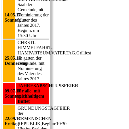
Saal der
Gemeinde,mit
14.05.17
Nominierung der
Sonntag
Mutter des
Jahres 2017,
Beginn: um
15:30 Uhr
CHRSTI-
HIMMELFAHRT-
HAMPARTSUM,VATERTAG,Grillfest
25.05.17
im garten der
Donnerstag
Gemeinde, mit
Nominierung
des Vater des
Jahres 2017.
JAHRESABSCHLUSSFEIER
09.07.17
für alle, mit
Sonntag
reichhaltigem
Buffet
GRÜNDUNGSTAGFEIER
der
22.09.17
ARMENISCHEN
Freitag
REPUBLIK,Beginn:19:30
Uhr im Saal der