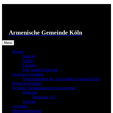
Zum
Inhalt
springen
Armenische Gemeinde Köln
Menü
Wissen
Sprache
Schrift
Literatur
Fest- und Gedenktage
Genozid-Gedenken
Veranstaltungen der Armenische Gemeinde Köln
Religiöse-Festtage
Reguläre Veranstaltungen der gemeinde
Muttertag
Muttertag 2017
Vatertag
Aktuelles
Presseerklärungen