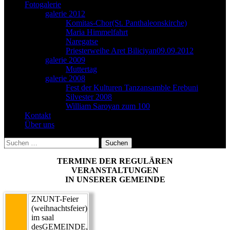
Fotogalerie
galerie 2012
Komitas-Chor(St. Panthaleonskirche)
Maria Himmelfahrt
Naregatse
Priesterweihe Aret Biliciyan09.09.2012
galerie 2009
Muttertag
galerie 2008
Fest der Kulturen Tanzansamble Erebuni
Silvester 2008
William Saroyan zum 100
Kontakt
Über uns
Suchen
nach:
TERMINE DER REGULÄREN
VERANSTALTUNGEN
IN UNSERER GEMEINDE
ZNUNT-Feier
(weihnachtsfeier)
im saal
desGEMEINDE,