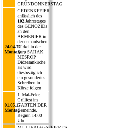
GRÜNDONNERSTAG
GEDENKFEIER
anlässlich des
102
.Jahrestages
des GENOZIDs
an den
ARMENIER in
der osmanischen
24.04.17
Türkei in der
Montag
Surp SAHAK
MESROP
Diözesankirche
Es wird
diesbezüglich
ein gesondertes
Schreiben in
Kürze folgen
1. Mai-Feier,
Grillfest im
01.05.17
GARTEN DER
Montag
Gemeinde,
Beginn 14:00
Uhr
MUTTERTAGSFEIER,im