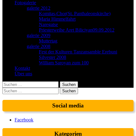
Fotogalerie
galerie 2012
Komitas-Chor(St. Panthaleonskirche)
Maria Himmelfahrt
Naregatse
Priesterweihe Aret Biliciyan09.09.2012
galerie 2009
Muttertag
galerie 2008
Fest der Kulturen Tanzansamble Erebuni
Silvester 2008
William Saroyan zum 100
Kontakt
Über uns
Suchen
nach:
Suchen
nach:
Social media
Facebook
Kategorien