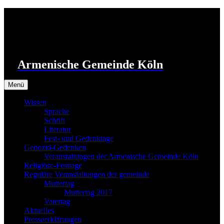
Zum
Inhalt
springen
Armenische Gemeinde Köln
Menü
Wissen
Sprache
Schrift
Literatur
Fest- und Gedenktage
Genozid-Gedenken
Veranstaltungen der Armenische Gemeinde Köln
Religiöse-Festtage
Reguläre Veranstaltungen der gemeinde
Muttertag
Muttertag 2017
Vatertag
Aktuelles
Presseerklärungen