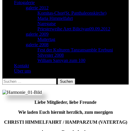
Fotogalerie
galerie 2012
Komitas-Chor(St. Panthaleonskirche)
Maria Himmelfahrt
Naregatse
Priesterweihe Aret Biliciyan09.09.2012
galerie 2009
Muttertag
galerie 2008
Fest der Kulturen Tanzansamble Erebuni
Silvester 2008
William Saroyan zum 100
Kontakt
Über uns
Suchen
nach:
Liebe Mitglieder, liebe Freunde
Wie laden Euch hiermit herzlich, zum morgigen
CHRISTI HIMMELFAHRT / HAMPARZUM (VATERTAG)