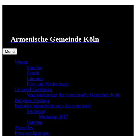
Zum
Inhalt
springen
Armenische Gemeinde Köln
Menü
Wissen
Sprache
Schrift
Literatur
Fest- und Gedenktage
Genozid-Gedenken
Veranstaltungen der Armenische Gemeinde Köln
Religiöse-Festtage
Reguläre Veranstaltungen der gemeinde
Muttertag
Muttertag 2017
Vatertag
Aktuelles
Presseerklärungen